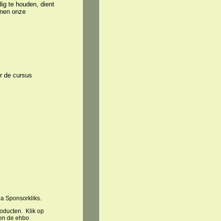
dig te houden, dient
nnen onze
er de cursus
ia Sponsorkliks.
roducten. Klik op
 en de ehbo