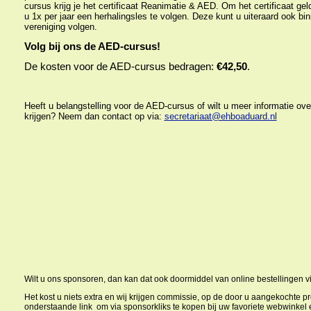
cursus krijg je het certificaat Reanimatie & AED. Om het certificaat gel
u 1x per jaar een herhalingsles te volgen. Deze kunt u uiteraard ook bi
vereniging volgen.
Volg bij ons de AED-cursus!
De kosten voor de AED-cursus bedragen:
€42,50
.
Heeft u belangstelling voor de AED-cursus of wilt u meer informatie ov
krijgen? Neem dan contact op via:
secretariaat@ehboaduard.nl
Wilt u ons sponsoren, dan kan dat ook doormiddel van online bestellingen v
Het kost u niets extra en wij krijgen commissie, op de door u aangekochte p
onderstaande link om via sponsorkliks te kopen bij uw favoriete webwinkel