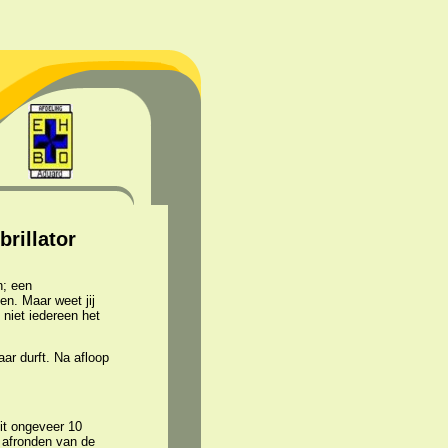
rillator
n; een
n. Maar weet jij
 niet iedereen het
aar durft. Na afloop
it ongeveer 10
 afronden van de